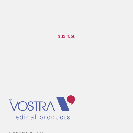
auxin.eu
Contact us:
+49 241 96850-0
CALL US