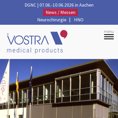
DGNC | 07.06.-10.06.2026 in Aachen
News / Messen
Neurochirurgie
|
HNO
menu
Unternehmen
Produkte
Qualität
Partner
Kontakt