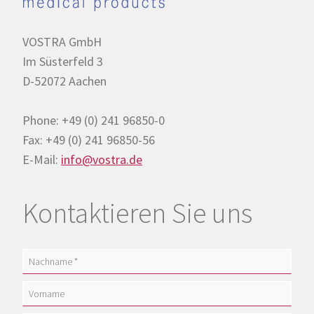
Contact us:
VOSTRA GmbH
Im Süsterfeld 3
D-52072 Aachen
+49 241 96850-0
CALL US
Phone: +49 (0) 241 96850-0
Fax: +49 (0) 241 96850-56
E-Mail:
info@vostra.de
info@vostra.de
Kontaktieren Sie uns
MESSAGE US