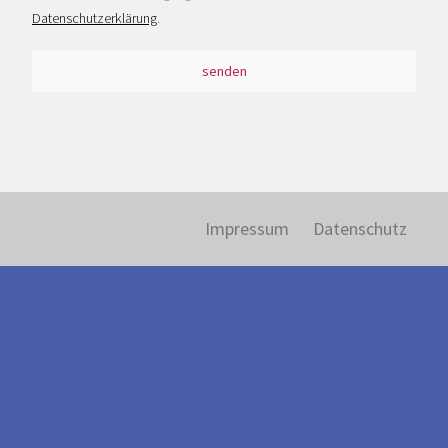
info@vostra.de
Datenschutzerklärung
.
MESSAGE US
senden
Impressum
Datenschutz