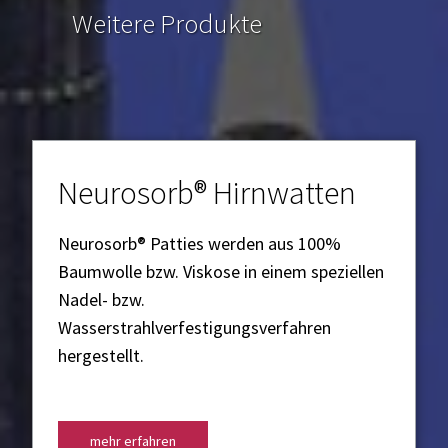
Weitere Produkte
Contact us:
Neurosorb® Hirnwatten
Neurosorb® Patties werden aus 100%
+49 241 96850-0
Baumwolle bzw. Viskose in einem speziellen
CALL US
Nadel- bzw.
Wasserstrahlverfestigungsverfahren
hergestellt.
info@vostra.de
MESSAGE US
mehr erfahren